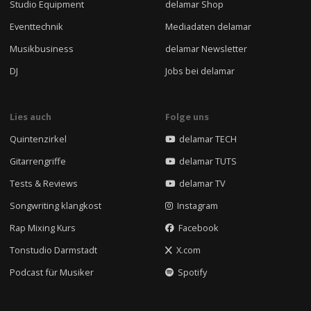
Studio Equipment
delamar Shop
Eventtechnik
Mediadaten delamar
Musikbusiness
delamar Newsletter
DJ
Jobs bei delamar
Lies auch
Folge uns
Quintenzirkel
delamar TECH
Gitarrengriffe
delamar TUTS
Tests & Reviews
delamar TV
Songwriting klangkost
Instagram
Rap Mixing Kurs
Facebook
Tonstudio Darmstadt
X.com
Podcast für Musiker
Spotify