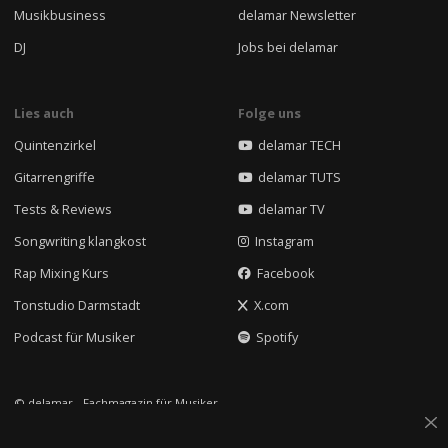
Musikbusiness
delamar Newsletter
DJ
Jobs bei delamar
Lies auch
Folge uns
Quintenzirkel
delamar TECH
Gitarrengriffe
delamar TUTS
Tests & Reviews
delamar TV
Songwriting klangkost
Instagram
Rap Mixing Kurs
Facebook
Tonstudio Darmstadt
X.com
Podcast für Musiker
Spotify
© delamar - Fachmagazin für Musiker