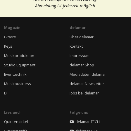
Abmeldung ist jederzeit möglich.
Magazin
delamar
Gitarre
Über delamar
Keys
Kontakt
Musikproduktion
Impressum
Studio Equipment
delamar Shop
Eventtechnik
Mediadaten delamar
Musikbusiness
delamar Newsletter
DJ
Jobs bei delamar
Lies auch
Folge uns
Quintenzirkel
delamar TECH
Gitarrengriffe
delamar TUTS