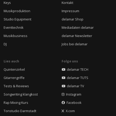
Keys
Kontakt
Musikproduktion
Impressum
Studio Equipment
delamar Shop
Eventtechnik
Mediadaten delamar
Musikbusiness
delamar Newsletter
DJ
Jobs bei delamar
Lies auch
Folge uns
Quintenzirkel
delamar TECH
Gitarrengriffe
delamar TUTS
Tests & Reviews
delamar TV
Songwriting klangkost
Instagram
Rap Mixing Kurs
Facebook
Tonstudio Darmstadt
X.com