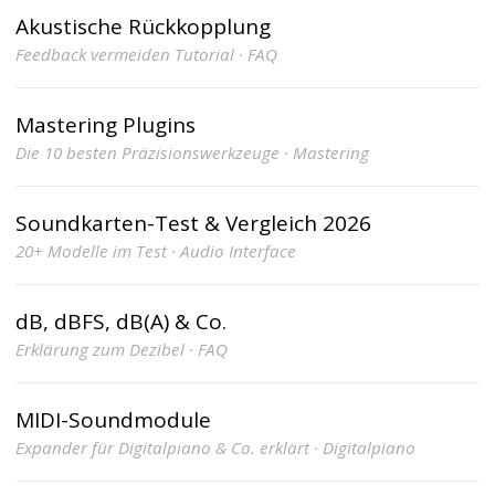
Akustische Rückkopplung
Feedback vermeiden Tutorial · FAQ
Mastering Plugins
Die 10 besten Präzisionswerkzeuge · Mastering
Soundkarten-Test & Vergleich 2026
20+ Modelle im Test · Audio Interface
dB, dBFS, dB(A) & Co.
Erklärung zum Dezibel · FAQ
MIDI-Soundmodule
Expander für Digitalpiano & Co. erklärt · Digitalpiano