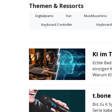
Themen & Ressorts
Digitalpiano
Fun
Musikbusiness
Keyboard Controller
Keyboard
KI im 
Echte Bed
einzigen K
Warum KI 
t.bone
Bis zu 6 S
Serie kab