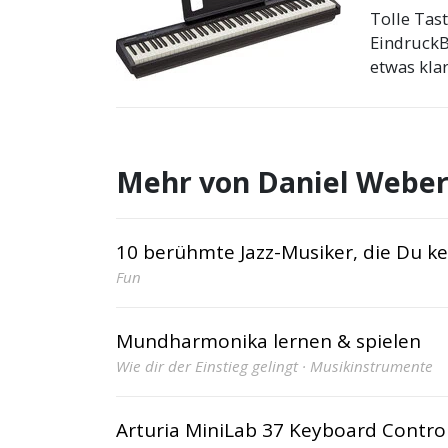
Tolle Tast
EindruckB
etwas klar
Mehr von Daniel Webe
10 berühmte Jazz-Musiker, die Du ke
Fun
Mundharmonika lernen & spielen
Wie dir der Einstieg gelingt · Musikinstrumente
Arturia MiniLab 37 Keyboard Control