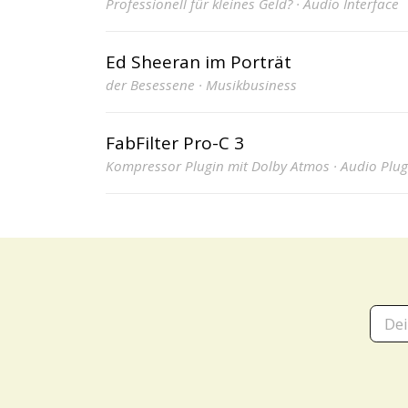
Professionell für kleines Geld? · Audio Interface
Ed Sheeran im Porträt
der Besessene · Musikbusiness
FabFilter Pro-C 3
Kompressor Plugin mit Dolby Atmos · Audio Plug