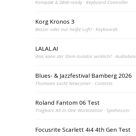
Kompakt & DAW-ready · Keyboard Controller
Korg Kronos 3
Besser oder nur heiße Luft? · Keyboards
LALAL.AI
Was kann der Stem-Isolator wirklich? · Audiobea
Blues- & Jazzfestival Bamberg 2026
Thomann sucht Newcomer · Contests
Roland Fantom 06 Test
Tragbare All-In-One Workstation · Synthesizer
Focusrite Scarlett 4i4 4th Gen Test