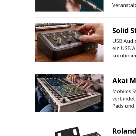
Veranstalt
Solid S
USB Audio 
ein USB A
kombinier
Akai M
Mobiles S
verbindet
Pads und k
Roland