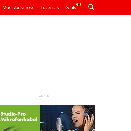
8
Musikbusiness
Tutorials
Deals
ANZEIGE