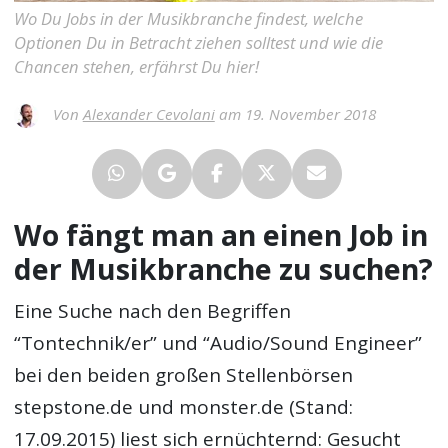
Wo Du Jobs in der Musikbranche findest, welche
Optionen Du in Betracht ziehen solltest und wie die
Chancen stehen, erfährst Du hier!
Von
Alexander Cevolani
am 19. November 2018
Wo fängt man an einen Job in
der Musikbranche zu suchen?
Eine Suche nach den Begriffen
“Tontechnik/er” und “Audio/Sound Engineer”
bei den beiden großen Stellenbörsen
stepstone.de und monster.de (Stand:
17.09.2015) liest sich ernüchternd: Gesucht