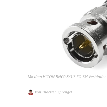
Mit dem HICON BNC0.8/3.7-6G-SM Verbinder ge
Von
Thorsten Sprengel