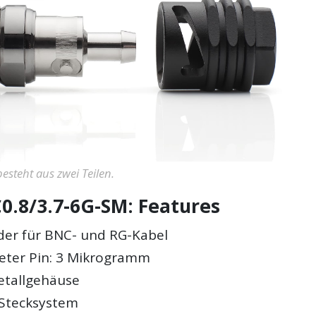
esteht aus zwei Teilen.
.8/3.7-6G-SM: Features
der für BNC- und RG-Kabel
eter Pin: 3 Mikrogramm
etallgehäuse
 Stecksystem