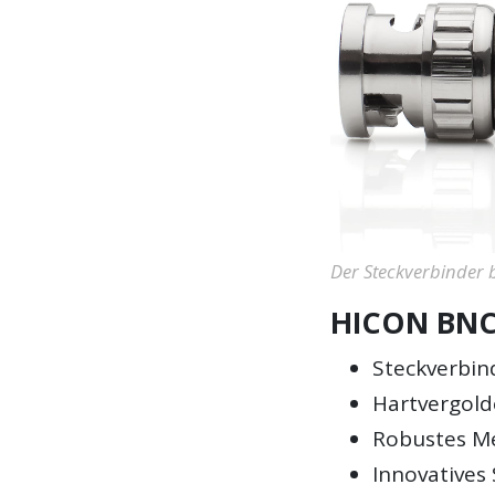
Der Steckverbinder b
HICON BNC0
Steckverbin
Hartvergold
Robustes M
Innovatives