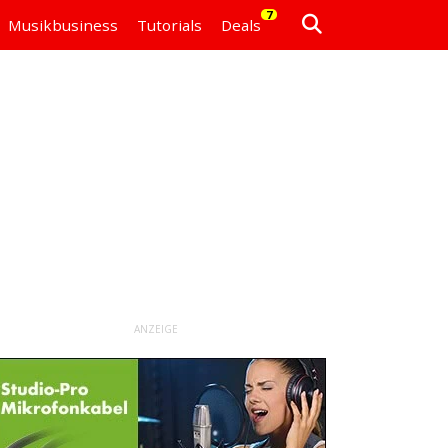
7
Musikbusiness
Tutorials
Deals
ANZEIGE