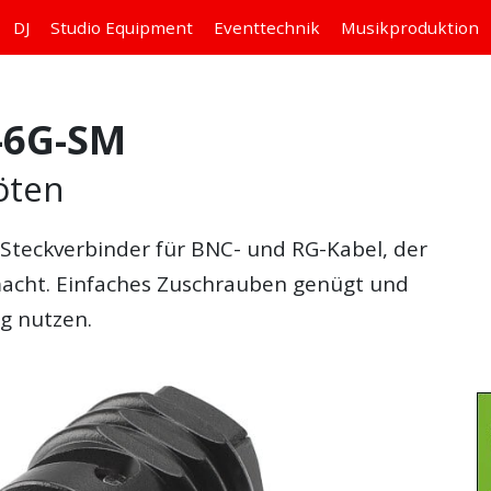
DJ
Studio
Equipment
Eventtechnik
Musikproduktion
-6G-SM
öten
 Steckverbinder für BNC- und RG-Kabel, der
 macht. Einfaches Zuschrauben genügt und
g nutzen.