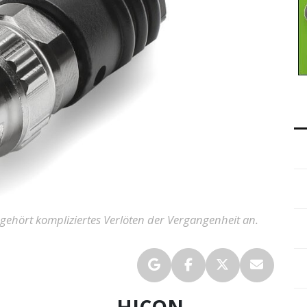
hört kompliziertes Verlöten der Vergangenheit an.
HICON