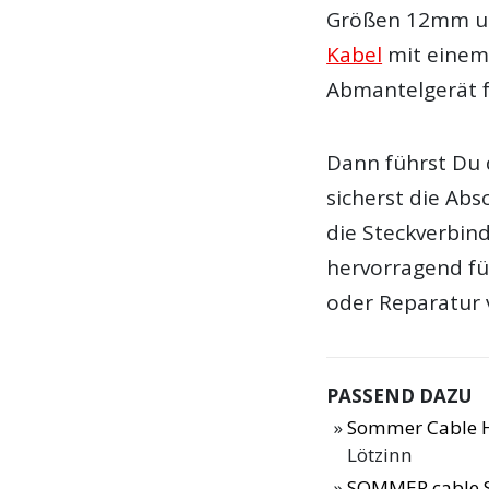
Größen 12mm un
Kabel
mit einem
Abmantelgerät f
Dann führst Du 
sicherst die Abs
die Steckverbind
hervorragend fü
oder Reparatur 
PASSEND DAZU
Sommer Cable H
Lötzinn
SOMMER cable S