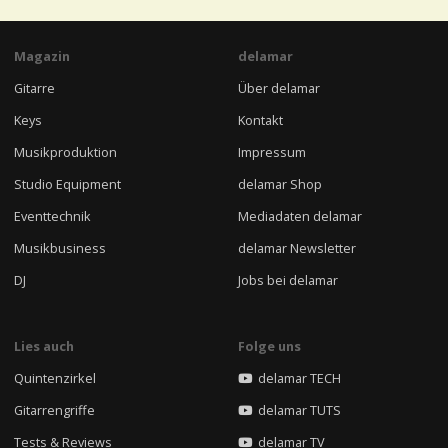
Magazin
delamar
Gitarre
Über delamar
Keys
Kontakt
Musikproduktion
Impressum
Studio Equipment
delamar Shop
Eventtechnik
Mediadaten delamar
Musikbusiness
delamar Newsletter
DJ
Jobs bei delamar
Lies auch
Folge uns
Quintenzirkel
delamar TECH
Gitarrengriffe
delamar TUTS
Tests & Reviews
delamar TV