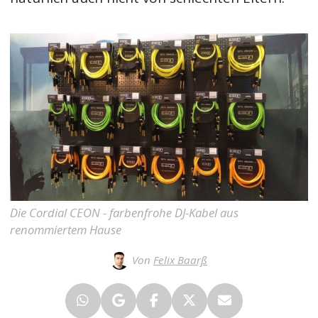
Die Cordial CEON - farbenfrohe DJ-Kabel aus
renommiertem Hause
Von
Felix Baarß