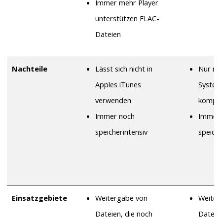
Immer mehr Player
unterstützen FLAC-
Dateien
Nachteile
Lässt sich nicht in
Nur mi
Apples iTunes
Syste
verwenden
kompat
Immer noch
Immer
speicherintensiv
speich
Einsatzgebiete
Weitergabe von
Weiter
Dateien, die noch
Dateie