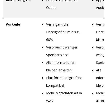
Codec
Audio 
Vorteile
Verringert die
Verrin
Dateigröße um bis zu
Datei
60%
bis zu
Verbraucht weniger
Verbra
Speicherplatz
wenige
Alle Informationen
Speich
bleiben erhalten
Alle
Plattformübergreifend
Inform
kompatibel
bleibe
Mehr Metadaten als in
Mehr 
WAV
als in