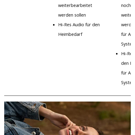
weiterbearbeitet
noch
werden sollen
weiter
Hi-Res Audio für den
werden
Heimbedarf
für Ap
Syste
Hi-Res
den H
für Ap
Syste