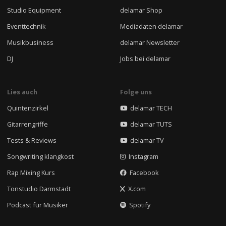
Studio Equipment
delamar Shop
Eventtechnik
Mediadaten delamar
Musikbusiness
delamar Newsletter
DJ
Jobs bei delamar
Lies auch
Folge uns
Quintenzirkel
delamar TECH
Gitarrengriffe
delamar TUTS
Tests & Reviews
delamar TV
Songwriting klangkost
Instagram
Rap Mixing Kurs
Facebook
Tonstudio Darmstadt
X.com
Podcast für Musiker
Spotify