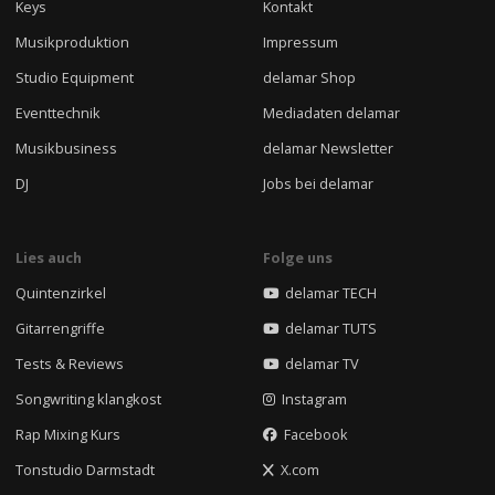
Keys
Kontakt
Musikproduktion
Impressum
Studio Equipment
delamar Shop
Eventtechnik
Mediadaten delamar
Musikbusiness
delamar Newsletter
DJ
Jobs bei delamar
Lies auch
Folge uns
Quintenzirkel
delamar TECH
Gitarrengriffe
delamar TUTS
Tests & Reviews
delamar TV
Songwriting klangkost
Instagram
Rap Mixing Kurs
Facebook
Tonstudio Darmstadt
X.com