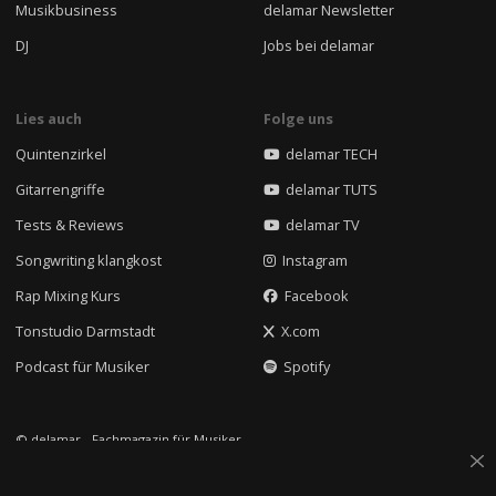
Musikbusiness
delamar Newsletter
DJ
Jobs bei delamar
Lies auch
Folge uns
Quintenzirkel
delamar TECH
Gitarrengriffe
delamar TUTS
Tests & Reviews
delamar TV
Songwriting klangkost
Instagram
Rap Mixing Kurs
Facebook
Tonstudio Darmstadt
X.com
Podcast für Musiker
Spotify
© delamar - Fachmagazin für Musiker