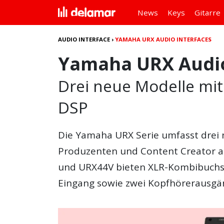
News
Keys
Gitarre
AUDIO INTERFACE
›
YAMAHA URX AUDIO INTERFACES
Yamaha URX Audio
Drei neue Modelle mi
DSP
Die
Yamaha URX Serie
umfasst drei 
Produzenten und Content Creator au
und URX44V bieten XLR-Kombibuchsen
Eingang sowie zwei Kopfhörerausgä