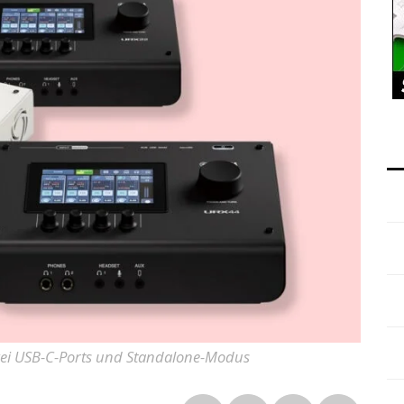
wei USB-C-Ports und Standalone-Modus