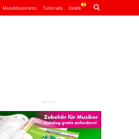
7
Musikbusiness
Tutorials
Deals
ANZEIGE