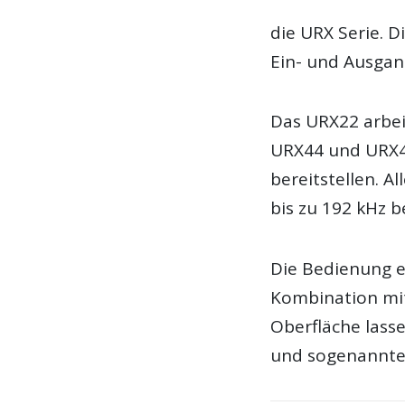
die URX Serie. D
Ein- und Ausga
Das URX22 arbei
URX44 und URX4
bereitstellen. A
bis zu 192 kHz b
Die Bedienung e
Kombination mit
Oberfläche lass
und sogenannte 