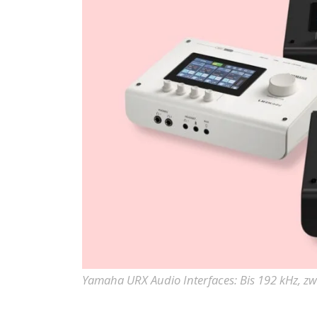
Yamaha URX Audio Interfaces: Bis 192 kHz, z