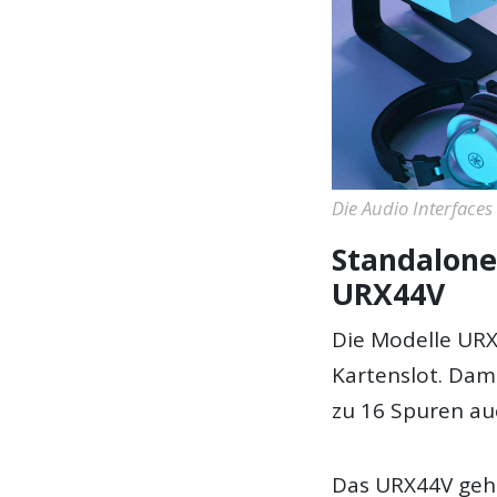
Die Audio Interfaces
Standalone
URX44V
Die Modelle URX
Kartenslot. Dam
zu 16 Spuren au
Das URX44V geht 