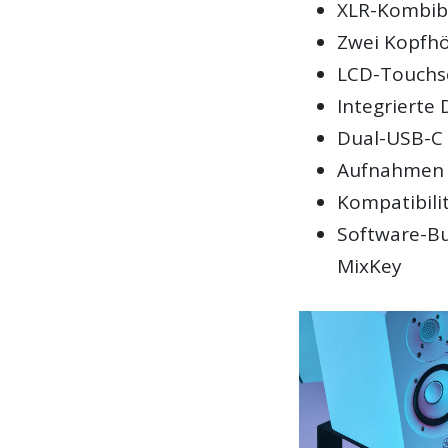
XLR-Kombibu
Zwei Kopfh
LCD-Touchsc
Integrierte
Dual-USB-C 
Aufnahmen b
Kompatibili
Software-B
MixKey