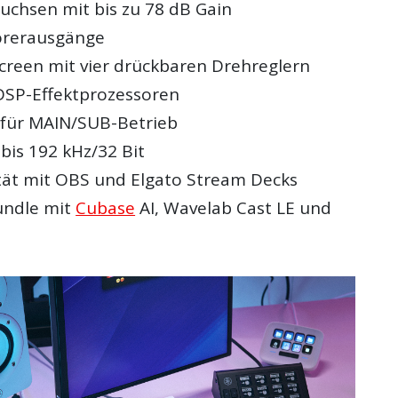
chsen mit bis zu 78 dB Gain
örerausgänge
reen mit vier drückbaren Drehreglern
 DSP-Effektprozessoren
für MAIN/SUB-Betrieb
is 192 kHz/32 Bit
tät mit OBS und Elgato Stream Decks
undle mit
Cubase
AI, Wavelab Cast LE und