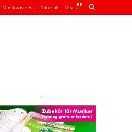
5
Musikbusiness
Tutorials
Deals
ANZEIGE