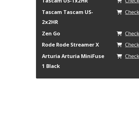
Tascam US-1x2HR
Chec
Tascam Tascam US-
Chec
2x2HR
Zen Go
Chec
Rode Rode Streamer X
Chec
Arturia Arturia MiniFuse
Chec
1 Black