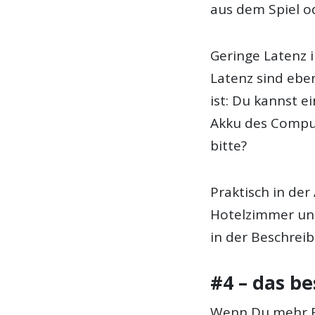
aus dem Spiel o
Geringe Latenz 
Latenz sind ebe
ist: Du kannst 
Akku des Comput
bitte?
Praktisch in de
Hotelzimmer unt
in der Beschrei
#4 – das be
Wenn Du mehr Fle