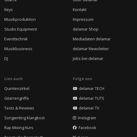
Keys
Kontakt
Musikproduktion
Impressum
Studio Equipment
delamar Shop
Eventtechnik
Mediadaten delamar
Musikbusiness
delamar Newsletter
DJ
Jobs bei delamar
Lies auch
Folge uns
Quintenzirkel
delamar TECH
Gitarrengriffe
delamar TUTS
Tests & Reviews
delamar TV
Songwriting klangkost
Instagram
Rap Mixing Kurs
Facebook