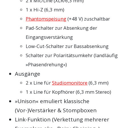
2 x Mic/Line (XLR/6,3 mm)
1 x Hi-Z (6,3 mm)
Phantomspeisung
(+48 V) zuschaltbar
Pad-Schalter zur Absenkung der
Eingangsverstärkung
Low-Cut-Schalter zur Bassabsenkung
Schalter zur Polaritätsumkehr (landläufig
»Phasendrehung«)
Ausgänge
2 x Line für
Studiomonitore
(6,3 mm)
1 x Line für Kopfhörer (6,3 mm Stereo)
»Unison« emuliert klassische
(Vor-)Verstärker & Stompboxen
Link-Funktion (Verkettung mehrerer