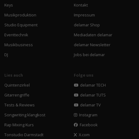
Keys
Kontakt
Musikproduktion
Impressum
Studio Equipment
delamar Shop
Eventtechnik
Mediadaten delamar
Musikbusiness
delamar Newsletter
DJ
Jobs bei delamar
Lies auch
Folge uns
Quintenzirkel
delamar TECH
Gitarrengriffe
delamar TUTS
Tests & Reviews
delamar TV
Songwriting klangkost
Instagram
Rap Mixing Kurs
Facebook
Tonstudio Darmstadt
X.com