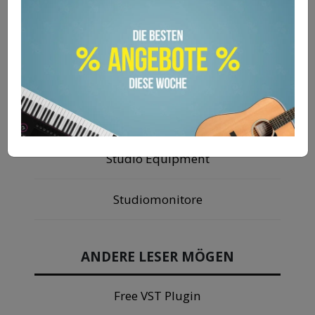
Audio PC
Audio Recorder
Homestudio einrichten
Studio Equipment
Studiomonitore
ANDERE LESER MÖGEN
Free VST Plugin