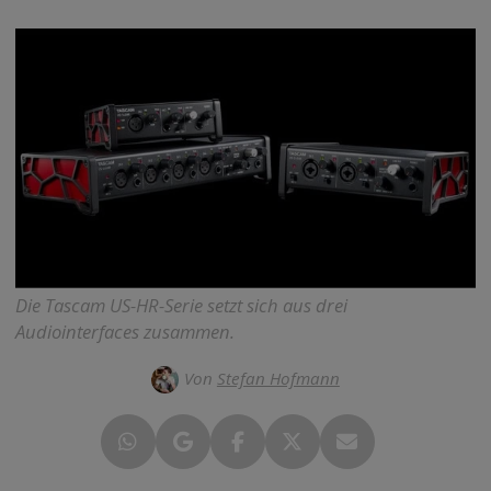
Die Tascam US-HR-Serie setzt sich aus drei
Audiointerfaces zusammen.
Von
Stefan Hofmann