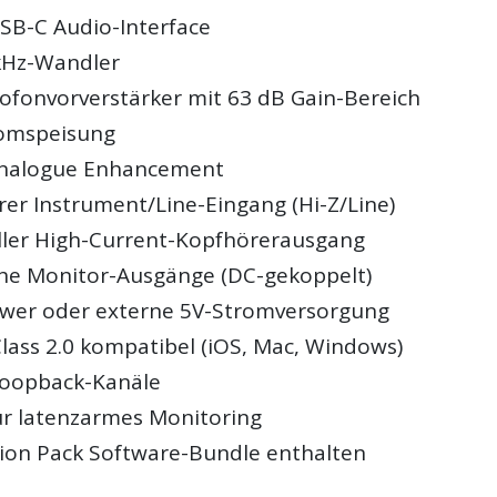
USB-C Audio-Interface
kHz-Wandler
rofonvorverstärker mit 63 dB Gain-Bereich
omspeisung
Analogue Enhancement
er Instrument/Line-Eingang (Hi-Z/Line)
ller High-Current-Kopfhörerausgang
he Monitor-Ausgänge (DC-gekoppelt)
wer oder externe 5V-Stromversorgung
lass 2.0 kompatibel (iOS, Mac, Windows)
Loopback-Kanäle
ür latenzarmes Monitoring
ion Pack Software-Bundle enthalten