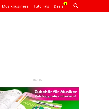
8
Musikbusiness
Tutorials
Deals
ANZEIGE