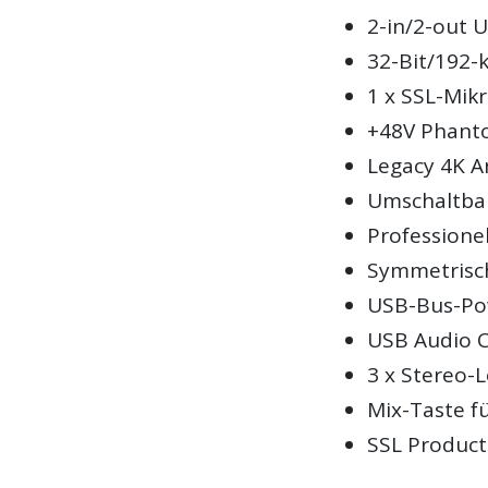
2-in/2-out 
32-Bit/192-
1 x SSL-Mik
+48V Phant
Legacy 4K 
Umschaltbar
Professione
Symmetrisc
USB-Bus-Po
USB Audio C
3 x Stereo-
Mix-Taste f
SSL Product