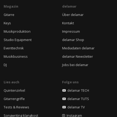
Magazin
delamar
Gitarre
Über delamar
Keys
Kontakt
Musikproduktion
Impressum
Studio Equipment
delamar Shop
Eventtechnik
Mediadaten delamar
Musikbusiness
delamar Newsletter
DJ
Jobs bei delamar
Lies auch
Folge uns
Quintenzirkel
delamar TECH
Gitarrengriffe
delamar TUTS
Tests & Reviews
delamar TV
Songwriting klangkost
Instagram