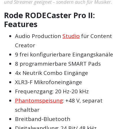
und Streamer geeignet – sondern auch für Musiker.
Rode RODECaster Pro II:
Features
Audio Production
Studio
für Content
Creator
9 frei konfigurierbare Eingangskanäle
8 programmierbare SMART Pads
4x Neutrik Combo Eingänge
XLR3-F Mikrofoneingänge
Frequenzgang: 20 Hz-20 kHz
Phantomspeisung
: +48 V, separat
schaltbar
Breitband-Bluetooth
Digitalwandlung: 24 Bit/ 48 kHz