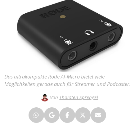
Das ultrakompakte Rode AI-Micro bietet viele
Möglichkeiten gerade auch für Streamer und Podcaster.
Von
Thorsten Sprengel