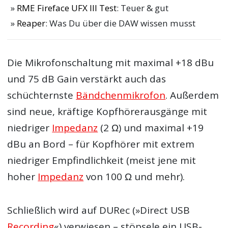
RME Fireface UFX III Test
: Teuer & gut
Reaper
: Was Du über die DAW wissen musst
Die Mikrofonschaltung mit maximal +18 dBu
und 75 dB Gain verstärkt auch das
schüchternste
Bändchenmikrofon
. Außerdem
sind neue, kräftige Kopfhörerausgänge mit
niedriger
Impedanz
(2 Ω) und maximal +19
dBu an Bord – für Kopfhörer mit extrem
niedriger Empfindlichkeit (meist jene mit
hoher
Impedanz
von 100 Ω und mehr).
Schließlich wird auf DURec (»Direct USB
Recording
«) verwiesen – stöpsele ein USB-