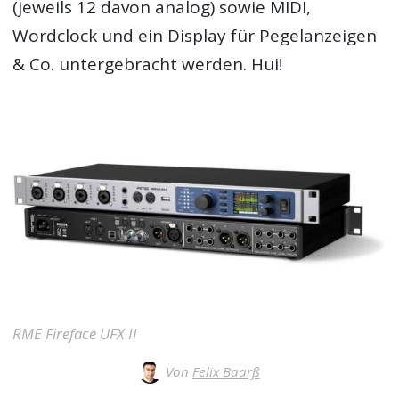
(jeweils 12 davon analog) sowie MIDI,
Wordclock und ein Display für Pegelanzeigen
& Co. untergebracht werden. Hui!
RME Fireface UFX II
Von
Felix Baarß