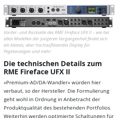
Vorder- und Rückseite des RME Fireface UFX II – wie bei
allen Modellen der jüngeren Vergangenheit findet sich
ein kleines, aber hochauflösendes Display für
Pegelanzeigen und mehr
Die technischen Details zum
RME Fireface UFX II
»Premium-AD/DA-Wandler« würden hier
verbaut, so der Hersteller. Die Formulierung
geht wohl in Ordnung in Anbetracht der
Produktqualität des bestehenden Portfolios.
Weiterhin werden optimierte Schaltungen für