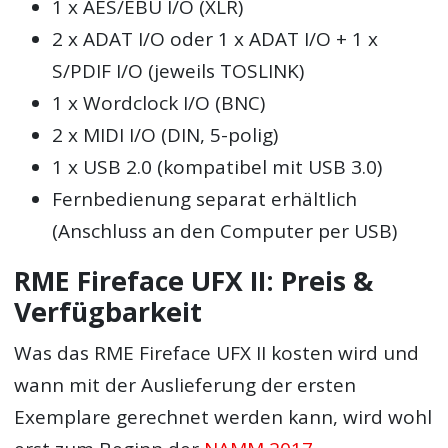
1 x AES/EBU I/O (XLR)
2 x ADAT I/O oder 1 x ADAT I/O + 1 x
S/PDIF I/O (jeweils TOSLINK)
1 x Wordclock I/O (BNC)
2 x MIDI I/O (DIN, 5-polig)
1 x USB 2.0 (kompatibel mit USB 3.0)
Fernbedienung separat erhältlich
(Anschluss an den Computer per USB)
RME Fireface UFX II: Preis &
Verfügbarkeit
Was das RME Fireface UFX II kosten wird und
wann mit der Auslieferung der ersten
Exemplare gerechnet werden kann, wird wohl