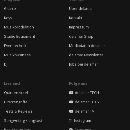
Gitarre
Über delamar
Keys
Kontakt
Musikproduktion
Impressum
Studio Equipment
delamar Shop
Eventtechnik
Mediadaten delamar
Musikbusiness
delamar Newsletter
DJ
Jobs bei delamar
Lies auch
Folge uns
Quintenzirkel
delamar TECH
Gitarrengriffe
delamar TUTS
Tests & Reviews
delamar TV
Songwriting klangkost
Instagram
Rap Mixing Kurs
Facebook