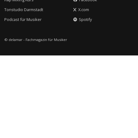
Tonstudio Darmstadt
X.com
Podcast für Musiker
Spotify
© delamar - Fachmagazin für Musiker