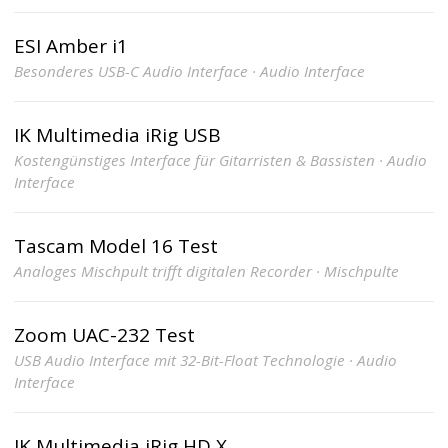
ESI Amber i1
Besonderes USB-C Audio Interface · Audio Interface
IK Multimedia iRig USB
Kostengünstiges Interface für Gitarristen & Bassisten · Audio
Interface
Tascam Model 16 Test
Analoges Mischpult trifft digitalen Recorder · Mischpulte
Zoom UAC-232 Test
USB Audio Interface mit 32-Bit-Float Technologie · Audio
Interface
IK Multimedia iRig HD X