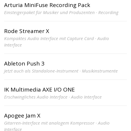
Arturia MiniFuse Recording Pack
Einsteigerpaket für Musiker und Produzenten · Recording
Rode Streamer X
Kompaktes Audio Interface mit Capture Card · Audio
Interface
Ableton Push 3
Jetzt auch als Standalone-Instrument · Musikinstrumente
IK Multimedia AXE I/O ONE
Erschwingliches Audio Interface · Audio Interface
Apogee Jam X
Gitarren-Interface mit analogem Kompressor · Audio
Interface