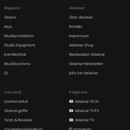
Magazin
delamar
Gitarre
Über delamar
Keys
Kontakt
Musikproduktion
Impressum
Studio Equipment
delamar Shop
Eventtechnik
Mediadaten delamar
Musikbusiness
delamar Newsletter
DJ
Jobs bei delamar
Lies auch
Folge uns
Quintenzirkel
delamar TECH
Gitarrengriffe
delamar TUTS
Tests & Reviews
delamar TV
Songwriting klangkost
Instagram