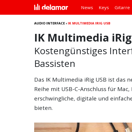
News
Keys
Gitarre
AUDIO INTERFACE
›
IK MULTIMEDIA IRIG USB
IK Multimedia iRi
Kostengünstiges Interf
Bassisten
Das
IK Multimedia iRig USB
ist das n
Reihe mit USB-C-Anschluss für Mac, P
erschwingliche, digitale und einfa
bieten.