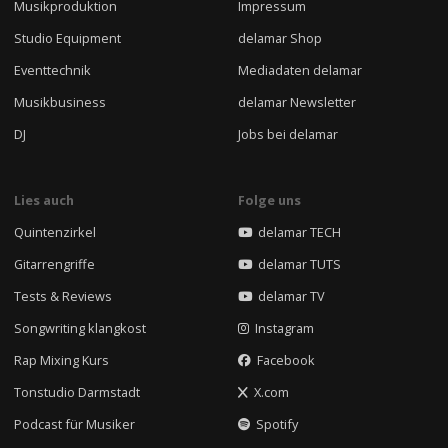
Musikproduktion
Impressum
Studio Equipment
delamar Shop
Eventtechnik
Mediadaten delamar
Musikbusiness
delamar Newsletter
DJ
Jobs bei delamar
Lies auch
Folge uns
Quintenzirkel
delamar TECH
Gitarrengriffe
delamar TUTS
Tests & Reviews
delamar TV
Songwriting klangkost
Instagram
Rap Mixing Kurs
Facebook
Tonstudio Darmstadt
X.com
Podcast für Musiker
Spotify