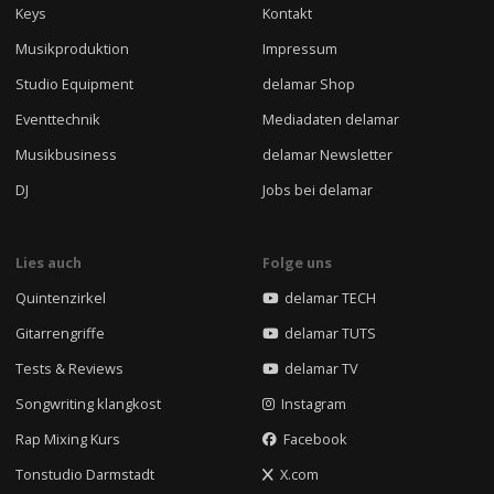
Keys
Kontakt
Musikproduktion
Impressum
Studio Equipment
delamar Shop
Eventtechnik
Mediadaten delamar
Musikbusiness
delamar Newsletter
DJ
Jobs bei delamar
Lies auch
Folge uns
Quintenzirkel
delamar TECH
Gitarrengriffe
delamar TUTS
Tests & Reviews
delamar TV
Songwriting klangkost
Instagram
Rap Mixing Kurs
Facebook
Tonstudio Darmstadt
X.com