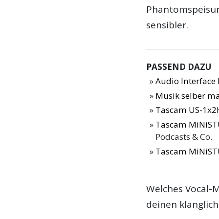
Phantomspeisung
sensibler.
PASSEND DAZU
Audio Interfac
Musik selber m
Tascam US-1x2
Tascam MiNiSTU
Podcasts & Co.
Tascam MiNiSTU
Welches Vocal-M
deinen klanglic