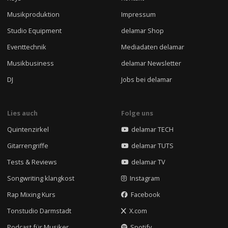
Musikproduktion
Impressum
Studio Equipment
delamar Shop
Eventtechnik
Mediadaten delamar
Musikbusiness
delamar Newsletter
DJ
Jobs bei delamar
Lies auch
Folge uns
Quintenzirkel
delamar TECH
Gitarrengriffe
delamar TUTS
Tests & Reviews
delamar TV
Songwriting klangkost
Instagram
Rap Mixing Kurs
Facebook
Tonstudio Darmstadt
X.com
Podcast für Musiker
Spotify