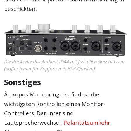
beschickbar.
Die Rückseite des Audient ID44 mit fast allen Anschlüssen
(außer jenen für Kopfhörer & Hi-Z-Quellen)
Sonstiges
À propos Monitoring: Du findest die
wichtigsten Kontrollen eines Monitor-
Controllers. Darunter sind
Lautsprecherwechsel,
Polaritätsumkehr
,