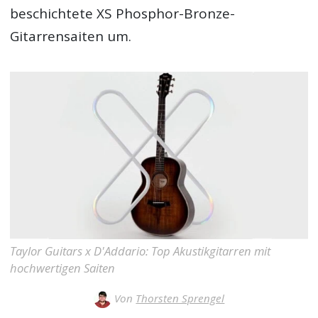
beschichtete XS Phosphor-Bronze-
Gitarrensaiten um.
Taylor Guitars x D'Addario: Top Akustikgitarren mit
hochwertigen Saiten
Von
Thorsten Sprengel