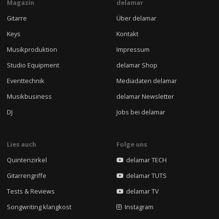
Magazin
delamar
Gitarre
Über delamar
Keys
Kontakt
Musikproduktion
Impressum
Studio Equipment
delamar Shop
Eventtechnik
Mediadaten delamar
Musikbusiness
delamar Newsletter
DJ
Jobs bei delamar
Lies auch
Folge uns
Quintenzirkel
delamar TECH
Gitarrengriffe
delamar TUTS
Tests & Reviews
delamar TV
Songwriting klangkost
Instagram