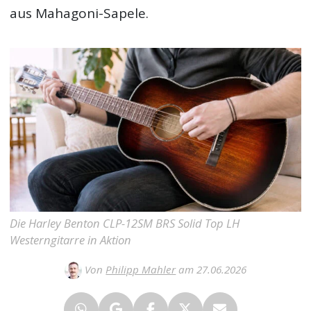
aus Mahagoni-Sapele.
Die Harley Benton CLP-12SM BRS Solid Top LH
Westerngitarre in Aktion
Von
Philipp Mahler
am 27.06.2026