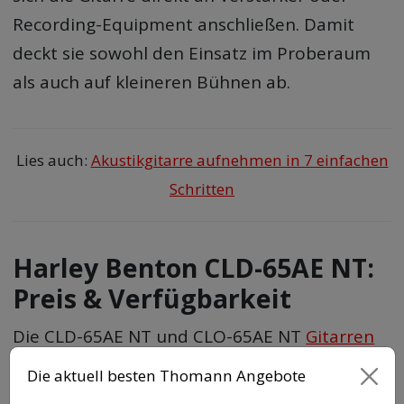
Recording-Equipment anschließen. Damit
deckt sie sowohl den Einsatz im Proberaum
als auch auf kleineren Bühnen ab.
Lies auch:
Akustikgitarre aufnehmen in 7 einfachen
Schritten
Harley Benton CLD-65AE NT:
Preis & Verfügbarkeit
Die CLD-65AE NT und CLO-65AE NT
Gitarren
sind laut Hersteller ab sofort zu einem Preis
Die aktuell besten Thomann Angebote
von 199 € (UVP) verfügbar.