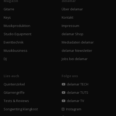
Magazin
delamar
Gitarre
Über delamar
Keys
Kontakt
Musikproduktion
Impressum
Studio Equipment
delamar Shop
Eventtechnik
Mediadaten delamar
Musikbusiness
delamar Newsletter
DJ
Jobs bei delamar
Lies auch
Folge uns
Quintenzirkel
delamar TECH
Gitarrengriffe
delamar TUTS
Tests & Reviews
delamar TV
Songwriting klangkost
Instagram