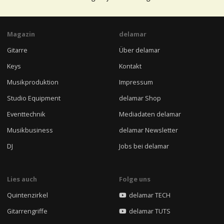
Magazin
delamar
Gitarre
Über delamar
Keys
Kontakt
Musikproduktion
Impressum
Studio Equipment
delamar Shop
Eventtechnik
Mediadaten delamar
Musikbusiness
delamar Newsletter
DJ
Jobs bei delamar
Lies auch
Folge uns
Quintenzirkel
delamar TECH
Gitarrengriffe
delamar TUTS