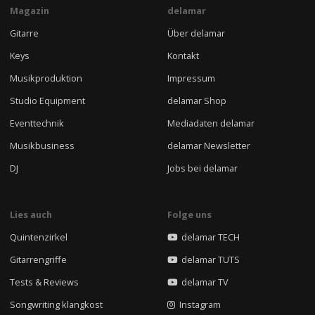
Magazin
delamar
Gitarre
Über delamar
Keys
Kontakt
Musikproduktion
Impressum
Studio Equipment
delamar Shop
Eventtechnik
Mediadaten delamar
Musikbusiness
delamar Newsletter
DJ
Jobs bei delamar
Lies auch
Folge uns
Quintenzirkel
delamar TECH
Gitarrengriffe
delamar TUTS
Tests & Reviews
delamar TV
Songwriting klangkost
Instagram