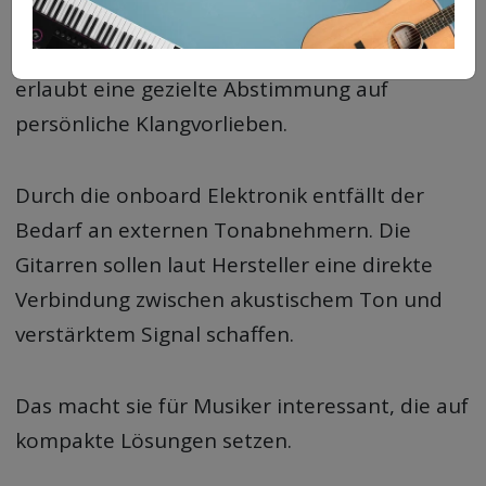
Die Auswahl unterschiedlicher Tonhölzer
erlaubt eine gezielte Abstimmung auf
persönliche Klangvorlieben.
Durch die onboard Elektronik entfällt der
Bedarf an externen Tonabnehmern. Die
Gitarren sollen laut Hersteller eine direkte
Verbindung zwischen akustischem Ton und
verstärktem Signal schaffen.
Das macht sie für Musiker interessant, die auf
kompakte Lösungen setzen.